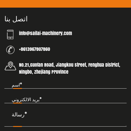
اتصل بنا
info@sailai-machinery.com
+8613967807860
No.21,Guofan Road, Jiangkou street, Fenghua District,
Ningbo, Zhejiang Province