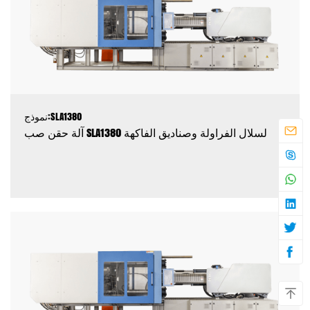
نموذج:SLA1380
آلة حقن صب SLA1380 لسلال الفراولة وصناديق الفاكهة