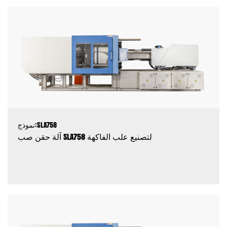
نموذج:SLA758
آلة حقن صب SLA758 لتصنيع علب الفاكهة