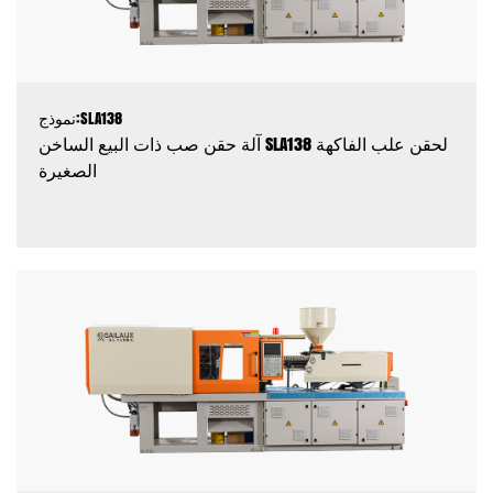
نموذج:SLA138
آلة حقن صب ذات البيع الساخن SLA138 لحقن علب الفاكهة
الصغيرة