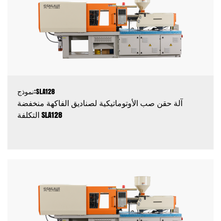
نموذج:SLA128
آلة حقن صب الأوتوماتيكية لصناديق الفاكهة منخفضة
التكلفة SLA128