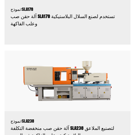
نموذج:SLA178
آلة حقن صب SLA178 تستخدم لصنع السلال البلاستيكية
وعلب الفاكهة
نموذج:SLA238
آلة حقن صب منخفضة التكلفة SLA238 لتصنيع الملاعق