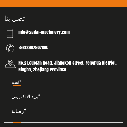
اتصل بنا
info@sailai-machinery.com
+8613967807860
No.21,Guofan Road, Jiangkou street, Fenghua District,
Ningbo, Zhejiang Province