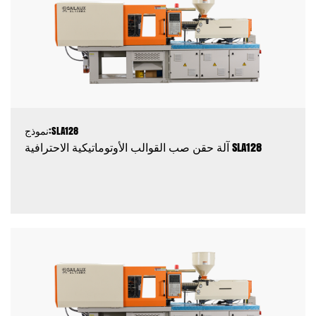
نموذج:SLA128
آلة حقن صب القوالب الأوتوماتيكية الاحترافية SLA128