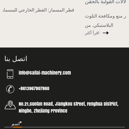
العام للتحول التكنولوجي لآلات القولبة بالحقن
د في
منذ بداية هذا العام ، عزز بلدي باستمرار منع ومكافحة التلوث
البلاستيكي. من
اقرأ أكثر
اتصل بنا
info@sailai-machinery.com
+8613967807860
No.21,Guofan Road, Jiangkou street, Fenghua District,
Ningbo, Zhejiang Province