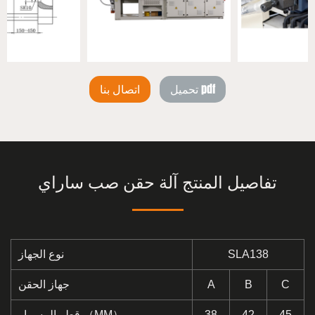
تحميل pdf
اتصال بنا
تفاصيل المنتج آلة حقن صب ساراي
SLA138
نوع الجهاز
C
B
A
جهاز الحقن
45
42
38
قطر المسمار （MM）