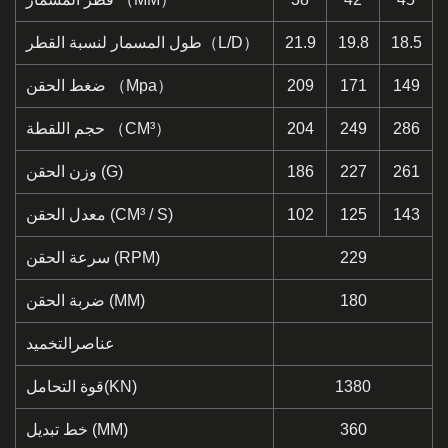
18.5
19.8
21.9
طول المسمار لنسبة القطر（L/D）
149
171
209
ضغط الحقن （Mpa）
286
249
204
حجم اللقطة （CM³）
261
227
186
وزن الحقن (G)
143
125
102
معدل الحقن (CM³ / S)
229
سرعة الحقن (RPM)
180
ضربة الحقن (MM)
عناصرالتخميد
1380
قوة التحامل(KN)
360
خط تبديل (MM)