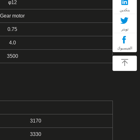
φ12
ينكدين
Gear motor
0.75
تويتر
4.0
الفيسبوك
3500
3170
3330