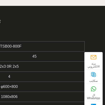
ت
TSB00-800F
0 45
بريد
2x3 0R 2x5
الالكتروني
4
سكايب
φ600×800
ال
1080x806
WhatsApp