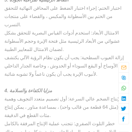
اختبار الختم: إجراء اختبار الضغط على المحاقن النهائية للتحقق
من الختم بين الأسطوانة والمكبس ، والقضاء على منتجات
التسرب.
الامتثال الأبعاد: استخدم أدوات القياس البصرية للتحقق بشكل
عشوائي من الأبعاد الرئيسية مثل فتحة الإبرة وحجم الأسطوانة
لضمان الامتثال للمعايير الطبية.
إزالة العيوب السطحية: يجب أن يكون نظام الرؤية الآلي يكتشف
الأوساخ أو البقع السوداء أو الخدوش ، وخاصة الجدار الداخلي
لأنبوب الإبرة يجب أن يكون ناعماً ولا تشوبه شائبة.
4. مزايا الكفاءة والسلامة
الإنتاج الضخم عالي السرعة: أول تصميم متعدد التجويف وهمية
(مثل 64 قطعة من قالب واحد) ، بمساعدة مناور ، يمكن إنتاج
مئات القطع في الدقيقة.
خطر التلوث الصفري: تتجنب عملية الإنتاج المرفقة بالكامل
التلامس اليدوي ، والمواد الخام معقمة بشكل صارم ، وهناك