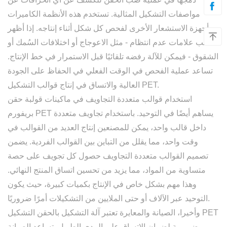
مواصفات التشكيل المثالية. تستخدم هذه الأنظمة الكاميرات
وأجهزة الاستشعار الأخرى لفحص كل شكل أثناء إنتاجه. إذا أظهر
القالب علامات عدم انتظام - مثل الاعوجاج أو اختلافات السُمك أو
الشقوق - فيمكن للآلة رفضه تلقائيًا قبل الاستمرار في خط الإنتاج.
تساعد عملية الفحص في الوقت الفعلي في الحفاظ على الجودة
العالية والاتساق في إنتاج قوالب التشكيل PET.
استخدام
قوالب متعددة التجاويف
في
ماكينات قولبة حقن
يساهم أيضًا في التوحيد. باستخدام تجاويف متعددة
بريفورم PET
داخل قالب واحد، يمكن للمصنعين إنتاج العديد من القوالب في
وقت واحد، مما يقلل من التباين بين القوالب الفردية. يضمن
تصميم القوالب متعددة التجاويف حصول كل تجويف على حصة
متساوية من المواد، مما يزيد من تحسين اتساق المنتج النهائي.
وهذا مهم بشكل خاص في الإنتاج بكميات كبيرة، حيث يكون
التوحيد عبر الآلاف أو حتى الملايين من التشكيلات أمرًا ضروريًا.
وأخيرا،
الصيانة والمعايرة
تعتبر آلة التشكيل بالحقن التشكيل PET
ضرورية لضمان الاتساق على المدى الطويل. تساعد الصيانة