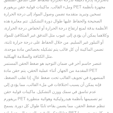
مجهزة بأنظمة
ماكينات قولبة حقن بريفورم PET
وملء القالب.
تسخين وتبريد متقدمة تضمن وصول المواد إلى درجة الحرارة
الصحيحة والحفاظ عليها طوال دورة التشكيل. تتم معايرة هذه
الأنظمة بدقة لمنع ارتفاع درجة الحرارة أو انخفاض درجة الحرارة،
وكلاهما يمكن أن يؤدي إلى عيوب مثل التدفق غير المتكافئ للمواد
أو التبلور غير السليم. من خلال الحفاظ على درجة حرارة ثابتة،
تضمن الماكينة أن كل قالب يتم تشكيله بخصائص مادة موحدة،
مثل الكثافة والسلامة الهيكلية.
عنصر حاسم آخر في ضمان التوحيد هو
ضغط الحقن المستمر
المقدمة من الجهاز. أثناء عملية الحقن، يتم حقن مادة PET
المنصهرة في تجويف القالب تحت ضغط عالٍ. إذا تقلب الضغط،
فإنه يمكن أن يسبب اختلافات في ملء القالب، مما يؤدي إلى
عدم تناسق في سمك ووزن التشكيل.
ماكينات قولبة حقن
تم تصميمها بأنظمة هيدروليكية وهوائية متطورة
بريفورم PET
تنظم ضغط الحقن، مما يضمن بقاءه ثابتًا طوال كل دورة. يسمح
هذا التحكم الدقيق بالتوزيع الموحد لمادة PET في كل تجويف، مما