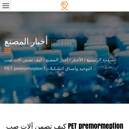
أخبار المصنع
الصفحة الرئيسية
/
الأخبار
/
أخبار المصنع
/
كيف تضمن آلات صب
PET premormeption التوحيد واتساق التشكيلات؟
كيف تضمن آلات صب PET premormeption