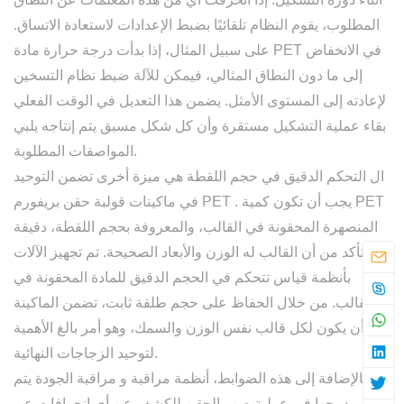
المطلوب، يقوم النظام تلقائيًا بضبط الإعدادات لاستعادة الاتساق.
على سبيل المثال، إذا بدأت درجة حرارة مادة PET في الانخفاض
إلى ما دون النطاق المثالي، فيمكن للآلة ضبط نظام التسخين
لإعادته إلى المستوى الأمثل. يضمن هذا التعديل في الوقت الفعلي
بقاء عملية التشكيل مستقرة وأن كل شكل مسبق يتم إنتاجه يلبي
المواصفات المطلوبة.
ال
التحكم الدقيق في حجم اللقطة
هي ميزة أخرى تضمن التوحيد
. يجب أن تكون كمية PET
ماكينات قولبة حقن بريفورم PET
في
المنصهرة المحقونة في القالب، والمعروفة بحجم اللقطة، دقيقة
للتأكد من أن القالب له الوزن والأبعاد الصحيحة. تم تجهيز الآلات
بأنظمة قياس تتحكم في الحجم الدقيق للمادة المحقونة في
القالب. من خلال الحفاظ على حجم طلقة ثابت، تضمن الماكينة
أن يكون لكل قالب نفس الوزن والسمك، وهو أمر بالغ الأهمية
لتوحيد الزجاجات النهائية.
بالإضافة إلى هذه الضوابط،
أنظمة مراقبة و مراقبة الجودة
يتم
دمجها في عملية صب الحقن للكشف عن أي انحرافات عن