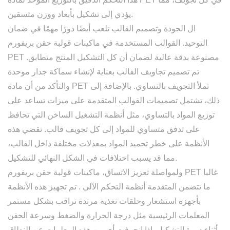
يؤدي إلى تشكيل بأبعاد ووزن متسقين.
ال
الجودة وتصميم القالب
تلعب أيضًا دورًا مهمًا في ضمان
التوحيد. القوالب المستخدمة في
ماكينات قولبة حقن بريفورم
مصنوعة بدقة عالية لضمان أن كل التشكيل المنتج متطابق.
PET
تم تصميم تجاويف القالب بعناية لإنشاء سماكة جدار موحدة
والتأكد من أن مادة PET تملأ التجويف بالتساوي. بالإضافة إلى
ذلك، تشتمل تصميمات القوالب المتقدمة على ميزات تساعد على
توزيع المواد بالتساوي، مثل أنظمة التشغيل الساخن التي تحافظ
على تدفق متساوي للمواد إلى كل تجويف قالب. تقضي هذه
الأنظمة على خطر تجميد المواد بمعدلات مختلفة داخل القالب،
مما قد يسبب اختلافات في الشكل النهائي للتشكيل.
غالبا
ماكينات قولبة حقن بريفورم PET
ولمواصلة تعزيز الاتساق،
ما تتضمن المتقدمة
أنظمة التحكم الآلي
. تم تجهيز هذه الأنظمة
بأجهزة استشعار وحلقات تغذية مرتدة تراقب بشكل مستمر
المعلمات الرئيسية مثل درجة الحرارة والضغط وسرعة الحقن
أثناء دورة التشكيل. إذا انحرفت أي من هذه المعلمات عن النطاق