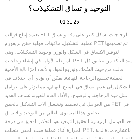
التوحيد واتساق التشكيلات؟
01 31.25
يعتمد إنتاج قوالب PET للزجاجات بشكل كبير على دقة واتساق
تم تصميمها
ماكينات قولبة حقن بريفورم PET
عملية التشكيل.
لتوفير الاتساق في الشكل والوزن وجودة التشكيلات، وهي
المرحلة الأولية في إنشاء زجاجات PET. يعد التأكد من تطابق كل
قالب من حيث السُمك وتوزيع المواد والأبعاد أمرًا بالغ الأهمية
لعملية تصنيع الزجاجة النهائية. يمكن أن يؤدي أي اختلاف في
التشكيل إلى عدم اتساق في المنتج النهائي، مما يؤثر على عوامل
مثل قوة الزجاجة، والوضوح، والأداء العام للعبوة. تساهم العديد
من العوامل في تصميم وتشغيل آلات التشكيل بالحقن PET في
تحقيق هذا المستوى العالي من التوحيد والاتساق.
أحد العوامل الرئيسية لتحقيق التوحيد هو
التحكم الدقيق في درجة
الحرارة
أثناء عملية صب الحقن. يتطلب PET، باعتباره مادة لدنة
بالحرارة، إدارة دقيقة لدرجة الحرارة للحفاظ على التدفق المتسق