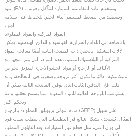
، يستخدم عادة لمقاومته الممتازة للتآكل وقوته،
أميد (PA)
ويستفيد من الضغط المستمر أثناء الحقن للحفاظ على سلامة
الجزء.
المواد المركبة والمواد المملوءة
بالإضافة إلى اللدائن الحرارية القياسية واللدائن الهندسية، يمكن
لآلات التشكيل بالحقن ذات المضخة الثابتة أيضًا معالجة المواد
المركبة أو البلاستيك المملوء. هذه المواد، التي يتم دمجها مع
الألياف أو الزجاج أو مواد الحشو الأخرى لتعزيز الخواص
الميكانيكية، غالبًا ما تكون أكثر لزوجة وصعوبة في المعالجة. ومع
ذلك، فإن التدفق الثابت الذي توفره المضخة الثابتة يمكن أن
يستوعب اللزوجة العالية للمواد المعبأة، مما يسمح بحقنها بدقة
وتحكم أكبر.
على سبيل
مادة البولي بروبيلين المملوءة بالزجاج (GFPP)
المثال، يُستخدم بشكل شائع في التطبيقات التي تتطلب نسب قوة
إلى وزن أعلى، مثل قطع غيار السيارات. يعد النايلون المملوء
بالزجاج (GFPA) مثالًا آخر على المواد المملوءة المناسبة تمامًا