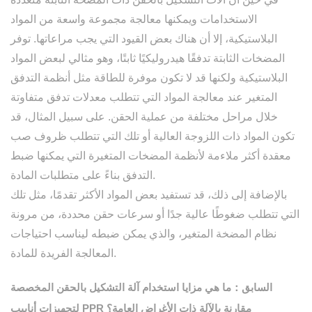
الاستخدامات ويمكنها معالجة مجموعة واسعة من المواد
البلاستيكية، إلا أن هناك بعض القيود التي يجب مراعاتها. توفر
المضخات الثابتة تدفقًا هيدروليكيًا ثابتًا، وهو مثالي لبعض المواد
البلاستيكية ولكنها قد لا تكون موفرة للطاقة مثل أنظمة التدفق
المتغير عند معالجة المواد التي تتطلب معدلات تدفق متفاوتة
خلال مراحل مختلفة من عملية الحقن. على سبيل المثال، قد
تكون المواد ذات اللزوجة العالية أو تلك التي تتطلب ظروف صب
معقدة أكثر ملاءمة لأنظمة المضخات المتغيرة التي يمكنها ضبط
التدفق بناءً على متطلبات المادة.
بالإضافة إلى ذلك، قد تستفيد بعض المواد الأكثر تقدمًا، مثل تلك
التي تتطلب ضغوطًا عالية جدًا أو سرعات حقن محددة، من مرونة
نظام المضخة المتغير، والذي يمكن ضبطه ليناسب احتياجات
المعالجة الفريدة للمادة.
السابق：ما هي مزايا استخدام آلة التشكيل بالحقن المخصصة
لتجهيزات أنابيب PPR مقارنة بالآلة ذات الأغراض العامة؟