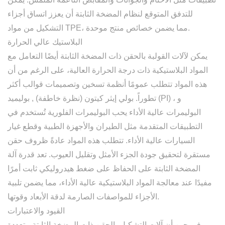
للتدفق المتوقع لنظام المضخة الثابتة أن يعزز اتساق أجزاء
التشكيل من مواد TPE، مما يضمن خصائص منتج موحدة.
البلاستيك عالي الحرارة
يمكن لآلات القولبة بالحقن ذات المضخة الثابتة أيضًا التعامل مع
المواد البلاستيكية ذات درجة الحرارة العالية، على الرغم من أن
هذه المواد تتطلب عمومًا أنظمة تسخين وتصميمات قوالب أكثر
، و
بوليميد (PI)
تطوراً.
بولي إيثر كيتون (نظرة خاطفة)
,
البوليمرات عالية الأداء
يحب
البوليمرات الفلورية
تُستخدم في
التطبيقات المتقدمة مثل الطيران والأجهزة الطبية وقطع غيار
السيارات عالية الأداء. تتطلب هذه المواد عادةً ظروف حقن
مستقرة لتحقيق جودة الجزء الأمثل وتقليل العيوب. تعد قدرة آلة
المضخة الثابتة على الحفاظ على ضغط هيدروليكي ثابت أمرًا
مفيدًا عند معالجة المواد البلاستيكية عالية الأداء، مما يضمن تلبية
الأجزاء للمواصفات الصارمة لدقة الأبعاد وقوتها.
القيود والاعتبارات
في حين أن آلات التشكيل بالحقن ذات المضخة الثابتة متعددة