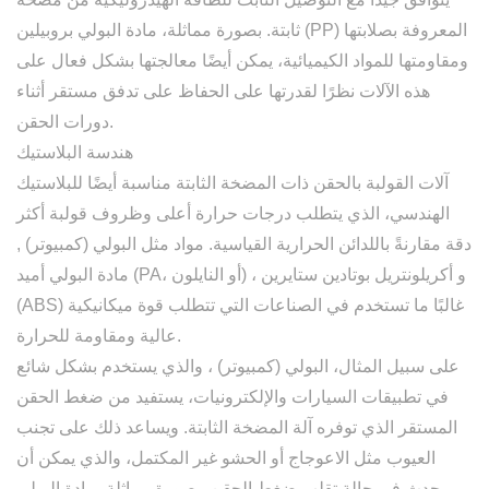
المعروفة بصلابتها
مادة البولي بروبيلين (PP)
ثابتة. بصورة مماثلة،
ومقاومتها للمواد الكيميائية، يمكن أيضًا معالجتها بشكل فعال على
هذه الآلات نظرًا لقدرتها على الحفاظ على تدفق مستقر أثناء
دورات الحقن.
هندسة البلاستيك
آلات القولبة بالحقن ذات المضخة الثابتة مناسبة أيضًا للبلاستيك
الهندسي، الذي يتطلب درجات حرارة أعلى وظروف قولبة أكثر
دقة مقارنةً باللدائن الحرارية القياسية. مواد مثل
البولي (كمبيوتر)
,
، و
أكريلونتريل بوتادين ستايرين
مادة البولي أميد (PA، أو النايلون)
غالبًا ما تستخدم في الصناعات التي تتطلب قوة ميكانيكية
(ABS)
عالية ومقاومة للحرارة.
على سبيل المثال،
البولي (كمبيوتر)
، والذي يستخدم بشكل شائع
في تطبيقات السيارات والإلكترونيات، يستفيد من ضغط الحقن
المستقر الذي توفره آلة المضخة الثابتة. ويساعد ذلك على تجنب
العيوب مثل الاعوجاج أو الحشو غير المكتمل، والذي يمكن أن
يحدث في حالة تقلب ضغط الحقن. بصورة مماثلة،
مادة البولي