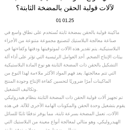
لآلات قولبة الحقن بالمضخة الثابتة؟
01 01.25
ماكينة قولبة بالحقن بمضخة ثابتة
تُستخدم على نطاق واسع في
صناعة معالجة البلاستيك لتصنيع مجموعة متنوعة من الأجزاء
البلاستيكية. يتم تقدير هذه الآلات لموثوقيتها ودقتها وكفاءتها في
بيئات الإنتاج الضخم. أحد العوامل الرئيسية التي تؤثر على أداء آلة
التشكيل بالحقن ذات المضخة الثابتة هو نوع المادة البلاستيكية
التي تتم معالجتها. يعد فهم المواد الأكثر ملاءمة لهذا النوع من
الماكينات أمرًا ضروريًا لتحسين كفاءة الإنتاج وجودة المنتج
وتكاليف التشغيل.
تم تجهيز آلات قولبة الحقن ذات المضخة الثابتة بنظام هيدروليكي
يقوم بتشغيل وحدة الحقن والمكونات الهامة الأخرى للآلة. في هذه
الآلات، تعمل المضخة بسرعة ثابتة، مما يوفر تدفقًا ثابتًا للسائل
الهيدروليكي، وهو مثالي لمعالجة أنواع معينة من البلاستيك التي
تتطلب ضغط حقن ومعدلات تدفق ثابتة.