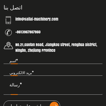
اتصل بنا
info@sailai-machinery.com
+8613967807860
No.21,Guofan Road, Jiangkou street, Fenghua District,
Ningbo, Zhejiang Province