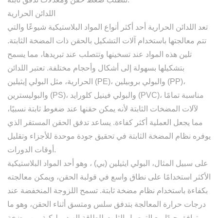
اللدائن الحرارية
تعد اللدائن الحرارية أحد أكثر أنواع المواد البلاستيكية شيوعًا والتي
تتم معالجتها باستخدام آلات التشكيل بالحقن ذات المضخة الثابتة.
تلين هذه المواد عند تسخينها وتتصلب عند تبريدها، مما يسمح
بتشكيلها بسهولة إلى أشكال وأحجام مختلفة. تعتبر اللدائن
الحرارية، مثل البولي إيثيلين (PE)، والبولي بروبيلين (PP)،
والبوليسترين (PS)، والبولي فينيل كلورايد (PVC)، مناسبة تمامًا
لآلات المضخات الثابتة لأنه يمكن حقنها عند ضغوط ثابتة نسبيًا،
مما يجعل العملية أكثر كفاءة. يساعد تدفق الحقن المستقر الذي
يوفره نظام المضخة الثابتة في تحقيق جودة موحدة للأجزاء وتقليل
أوقات الدورات.
على سبيل المثال،
البولي ايثيلين (بي)
، وهو أحد المواد البلاستيكية
الأكثر استخدامًا على نطاق واسع في قولبة الحقن، ويمكن معالجته
بكفاءة باستخدام نظام مضخة ثابتة. تسمح اللزوجة المنخفضة عند
درجات حرارة المعالجة بتدفق سلس ومتسق أثناء الحقن، وهو ما
يتوافق جيدًا مع التوصيل الثابت للطاقة الهيدروليكية من مضخة