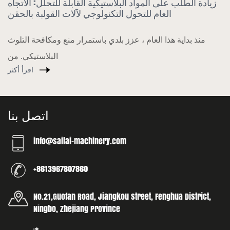
زيادة الطلب على المواد البلاستيكية القابلة للتحلل: الاتجاه
العام للتحول التكنولوجي لآلات القولبة بالحقن
ناك بئر تبريد في
منذ بداية هذا العام ، عزز بلدي باستمرار منع ومكافحة التلوث
البلاستيكي. من
اقرأ أكثر
اتصل بنا
info@sailai-machinery.com
+8613967807860
No.21,Guofan Road, Jiangkou street, Fenghua District,
Ningbo, Zhejiang Province