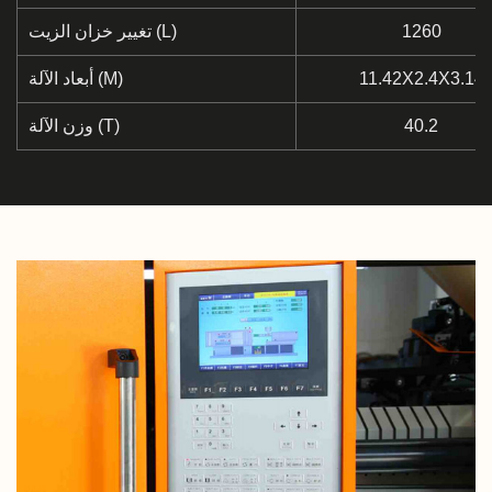
1260
تغيير خزان الزيت (L)
11.42X2.4X3.14
أبعاد الآلة (M)
40.2
وزن الآلة (T)