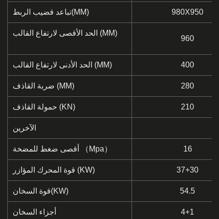
980X950
تباعد قضيب الربط(MM)
الحد الأقصى لارتفاع القالب (MM)
960
400
الحد الأدنى لارتفاع القالب (MM)
280
ضربة القاذف (MM)
210
حمولة القاذف (KN)
الآخرين
16
أقصى ضغط للمضخة （Mpa）
37+30
قوة المحرك المؤازر (KW)
54.5
قوة السخان(KW)
4+1
أجزاء السخان