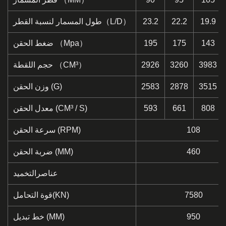
19.9
22.2
23.2
طول المسمار لنسبة القطر（L/D）
143
175
195
ضغط الحقن （Mpa）
3983
3260
2926
حجم اللقطة （CM³）
3515
2878
2583
وزن الحقن (G)
808
661
593
معدل الحقن (CM³ / S)
108
سرعة الحقن (RPM)
460
ضربة الحقن (MM)
عناصرالتخميد
7580
قوة التحامل(KN)
950
خط تبديل (MM)