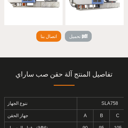
تحميل pdf
اتصال بنا
تفاصيل المنتج آلة حقن صب ساراي
SLA758
ننوع الجهاز
C
B
A
جهاز الحقن
105
95
90
قطر المسمار （MM）