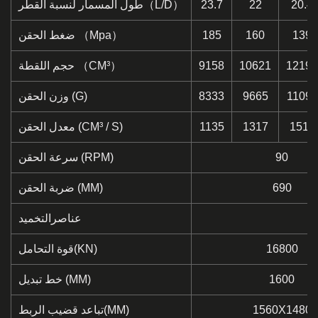
20.4
22
23.7
طول المسمار لنسبة القطر（L/D）
139
160
185
ضغط الحقن （Mpa）
12193
10621
9158
حجم اللقطة （CM³）
11095
9665
8333
وزن الحقن (G)
1512
1317
1135
معدل الحقن (CM³ / S)
90
سرعة الحقن (RPM)
690
ضربة الحقن (MM)
عناصرالتخميد
16800
قوة التحامل(KN)
1600
خط تبديل (MM)
1560X1480
تباعد قضيب الربط(MM)