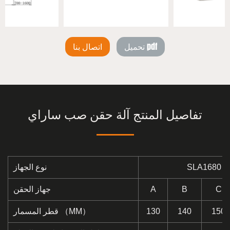
تحميل pdf
اتصال بنا
تفاصيل المنتج آلة حقن صب ساراي
SLA1680
نوع الجهاز
C
B
A
جهاز الحقن
150
140
130
قطر المسمار （MM）