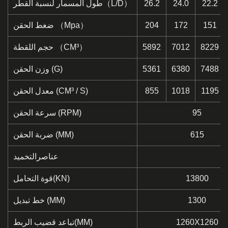
22.2
24.0
26.2
طول المسمار لنسبة القطر（L/D）
151
172
204
ضغط الحقن （Mpa）
8229
7012
5892
حجم اللقطة （CM³）
7488
6380
5361
وزن الحقن (G)
1195
1018
855
معدل الحقن (CM³ / S)
95
سرعة الحقن (RPM)
615
ضربة الحقن (MM)
عناصرالتخميد
13800
قوة التحامل(KN)
1300
خط تبديل (MM)
1260X1260
تباعد قضيب الربط(MM)