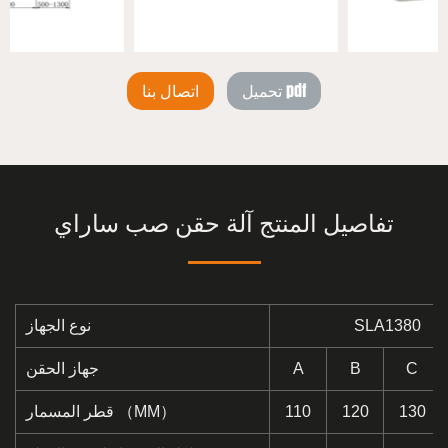
تحميل pdf
اتصال بنا
تفاصيل المنتج آلة حقن صب ساراي
SLA1380
نوع الجهاز
C
B
A
جهاز الحقن
130
120
110
قطر المسمار （MM）