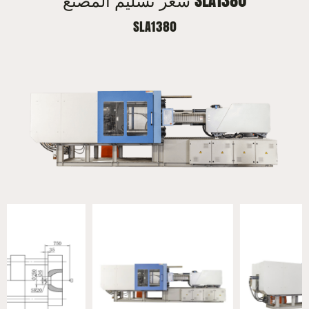
سعر تسليم المصنع SLA1380
SLA1380